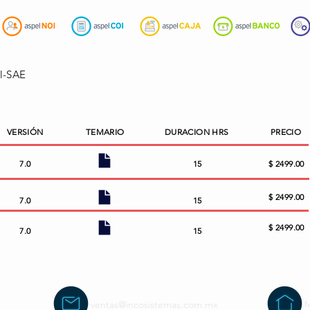
el-SAE
VERSIÓN
TEMARIO
DURACION HRS
PRECIO
7.0
15
$ 2499.00
$ 2499.00
7.0
15
$ 2499.00
7.0
15
ventas@incosistemas.com.mx
M