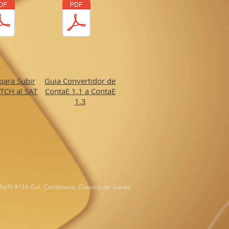
para Subir
Guia Convertidor de
TCH al SAT
ContaE 1.1 a ContaE
1.3
arfil #116 Col. Centenario ,Oaxaca de Juarez