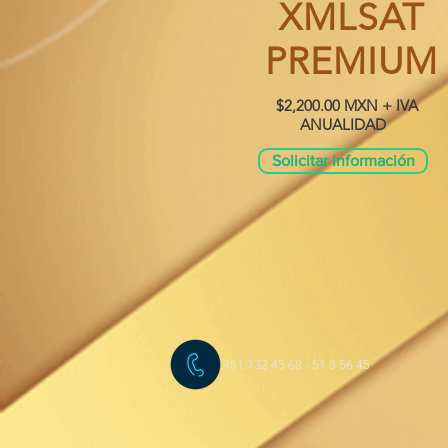
XMLSAT
PREMIUM
$2,200.00 MXN + IVA
ANUALIDAD
Solicitar Información
951 132 45 68 - 51 3 56 45