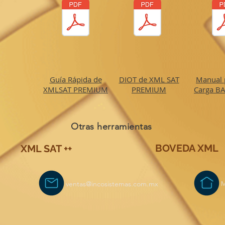
Guía Rápida de
DIOT de XML SAT
Manual 
XMLSAT PREMIUM
PREMIUM
Carga BA
Otras herramientas
BOVEDA XML
XML SAT ++
ventas@incosistemas.com.mx
M